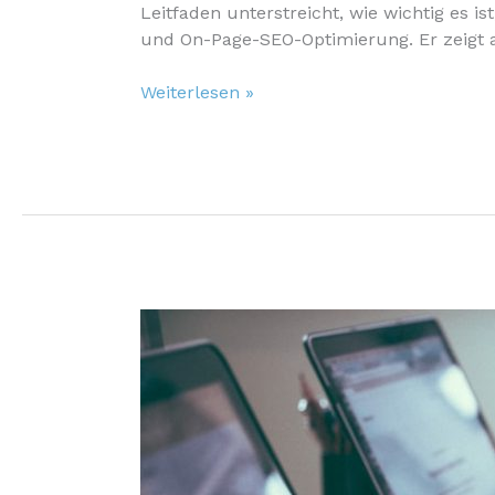
Leitfaden unterstreicht, wie wichtig es is
und On-Page-SEO-Optimierung. Er zeigt auf
Warum
Weiterlesen »
dein
Unternehmen
eine
maßgeschneiderte
Linktree-
Alternative
braucht