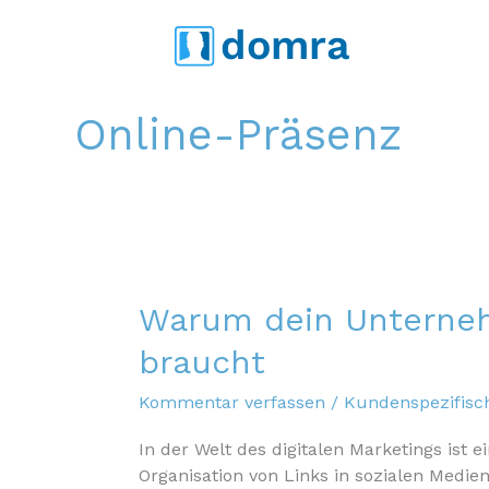
Zum
dom
r
a
Inhalt
springen
Online-Präsenz
Warum dein Unterneh
braucht
Kommentar verfassen
/
Kundenspezifisc
In der Welt des digitalen Marketings ist 
Organisation von Links in sozialen Medi