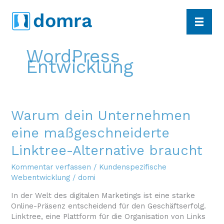
Zum
dom
r
a
Inhalt
springen
WordPress
Entwicklung
Warum dein Unternehmen
eine maßgeschneiderte
Linktree-Alternative braucht
Kommentar verfassen
/
Kundenspezifische
Webentwicklung
/
domi
In der Welt des digitalen Marketings ist eine starke
Online-Präsenz entscheidend für den Geschäftserfolg.
Linktree, eine Plattform für die Organisation von Links