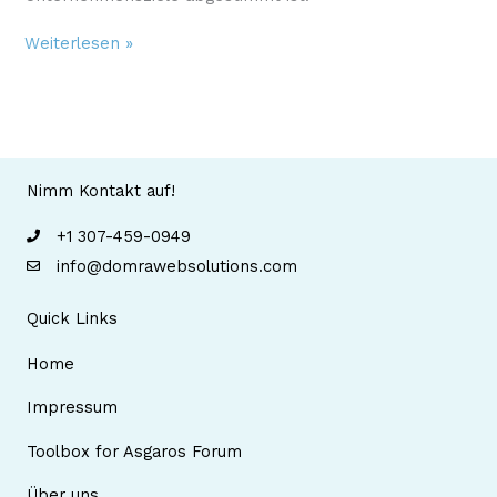
Verbessere
Weiterlesen »
deine
Online-
Präsenz
mit
einer
maßgeschneiderten
Nimm Kontakt auf!
WordPress-
Website
+1 307-459-0949
info@domrawebsolutions.com
Quick Links
Home
Impressum
Toolbox for Asgaros Forum
Über uns